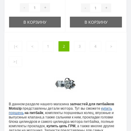
-
+
-
+
В КОРЗИНУ
В КОРЗИНУ
|<
<
1
2
3
4
>
>|
В данном разделе нашего магазина
запчастей для питбайков
Motozip
представлены детали мотора. Тут вы сможете
купить
поршень
на питбайк
, комплекты поршневых колец, впускные и
выпускные клапана,а также сальники к ним, прокладки головки
блока цилиндров и самого цилиндра мотора питбайка, полные
комплекты прокладок,
купить цепь ГРМ
, а также многие другие
детали на мотоцикл. Запчасти представлены для самых