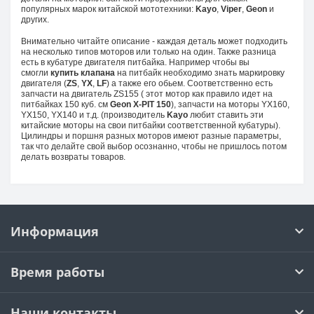
популярных марок китайской мототехники:
Kayo
,
Viper
,
Geon
и
других.
Внимательно читайте описание - каждая деталь может подходить
на несколько типов моторов или только на один. Также разница
есть в кубатуре двигателя питбайка. Например чтобы вы
смогли
купить клапана
на питбайк необходимо знать маркировку
двигателя (
ZS
,
YX
,
LF
) а также его обьем. Соответственно есть
запчасти на двигатель ZS155 ( этот мотор как правило идет на
питбайках 150 куб. см
Geon X-PIT 150
), запчасти на моторы YX160,
YX150, YX140 и т.д. (производитель
Kayo
любит ставить эти
китайские моторы на свои питбайки соответственной кубатуры).
Цилиндры и поршня разных моторов имеют разные параметры,
так что делайте свой выбор осознанно, чтобы не пришлось потом
делать возвраты товаров.
Информация
Время работы
Наши контакты