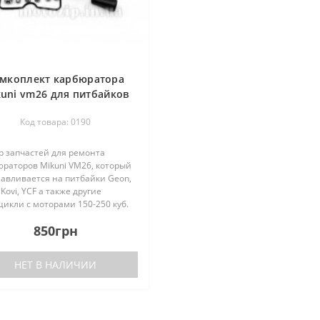
мкоплект карбюратора
uni vm26 для питбайков
Код товара: 0190
р запчастей для ремонта
юраторов Mikuni VM26, который
навливается на питбайки Geon,
 Kovi, YCF а также другие
икли с моторами 150-250 куб.
 ремкоплект карбюратора
850грн
ни вм26 входит прокладка
вковой камеры, жиклеры ста..
НЕТ В НАЛИЧИИ