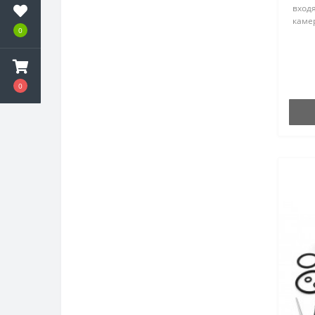
вход
камер
0
мемб
жикл
жикле
#88..
0