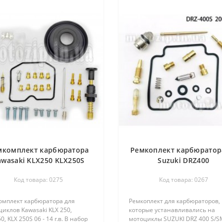
мкомплект карбюратора
Ремкоплект карбюратор
awasaki KLX250 KLX250S
Suzuki DRZ400
Код товара: 0275
Код товара: 0267
омплект карбюратора для
Ремкоплект для карбюраторов,
иклов Kawasaki KLX 250,
которые устанавливались на
0, KLX 250S 06 - 14 г.в. В набор
мотоциклы SUZUKI DRZ 400 S/S