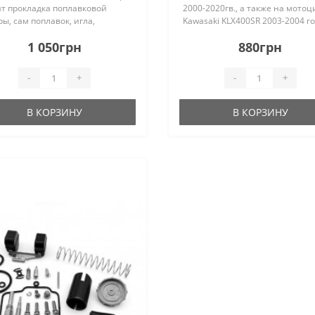
ят прокладка поплавковой
2000-2020гв., а также на мотоц
ы, сам поплавок, игла,
Kawasaki KLX400SR 2003-2004 г
рана, набор дополнительных
выпуска. В ремкомплект входят
1 050грн
880грн
еров:- главный топливный
прокладки поддона карбюратор
р под номерами #78, #82, #85,
жиклеры, сетка фильтр и др.
компоне..
-
+
-
+
В КОРЗИНУ
В КОРЗИНУ