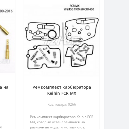
а на
Ремкомплект карбюратора
Keihin FCR MX
Код товара: 0266
Ремкомплект карбюратора Keihin FCR
MX, который устанавливался на
M
различные модели мотоциклов,