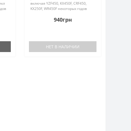
икл
включая YZF450, KX450F, CRF450,
одов
KX250F, WR450F некоторых годов
выпуска. Комплектация деталей
940грн
а,
точно такая как на фото...
НЕТ В НАЛИЧИИ