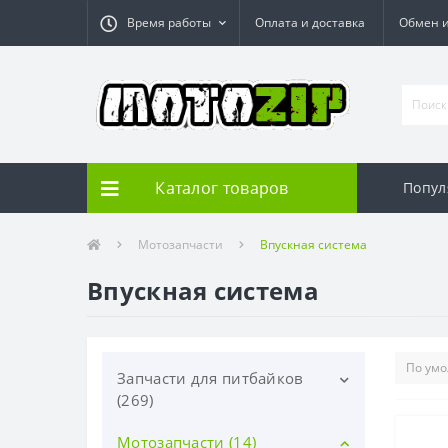
Время работы
Оплата и доставка
Обмен и
Каталог товаров
Попул
Мотозапчасти
Впускная система
Впускная система
Запчасти для питбайков
(269)
Мотозапчасти (14)
Детали мотора (94)