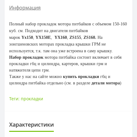
Информация
Полный набор прокладок мотора питбайков с объемом 150-160
куб. см. Подходит на двигателя питбайков
марок
Yx150
,
YX150E
,
YX160
,
ZS155
,
ZS160.
На
зонгшеновских моторах прокладка крышки ГРМ не
используется, т.к. там она уже встроена в саму крышку.
Набор прокладок
мотора питбайка состоит включает в себя
прокладки гбц и цилиндра, картеров, крышки грм и
натяжителя цепи грм.
Также у нас на сайте можно
купить прокладки
гбц и
цилиндра питбайка отдельно (см. в разделе
детали мотора
)
Теги:
прокладки
Характеристики