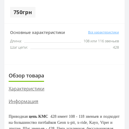
750грн
Основные характеристики
Все характеристики
Длина:
108 или 116 звеньев
Шаг цепи:
428
Обзор товара
Характеристики
Информация
Приводная
цепь KMC
428 имеет 108 - 118 звеньев и подходит
на большинство питбайков Geon x-pit, x-ride, Kayo, Viper и
другие. Шаг звеньев - 428. Цепь усиленная, бессальниковая,