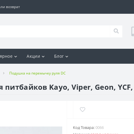
ли возврат
ярное
Акции
Блог
Подушка на перемычку руля DC
питбайков Kayo, Viper, Geon, YCF, 
Код Товара:
0066