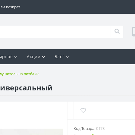
ли возврат
ярное
Акции
Блог
Глушитель на питбайк
ниверсальный
Код Товара:
0178