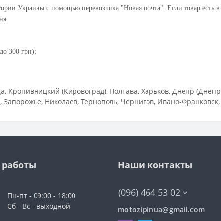
ории Украины с помощью перевозчика "Новая почта". Если товар есть в
ня.
до 300 грн);
 Кропивницкий (Кировоград), Полтава, Харьков, Днепр (Днепро
 Запорожье, Николаев, Тернополь, Чернигов, Ивано-Франковск,
 работы
Наши контакты
(096) 464 53 02
Пн-пт - 09:00 - 18:00
Сб - Вс - выходной
motozipinua@gmail.com