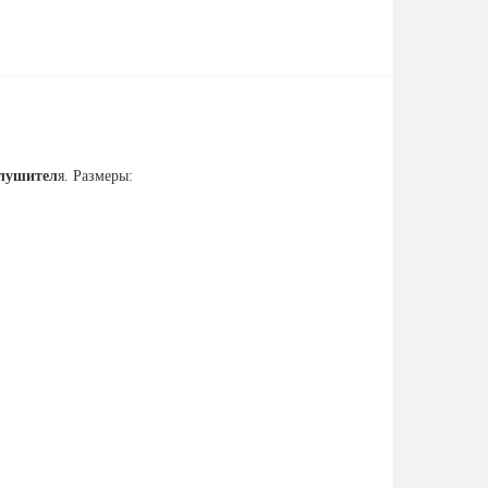
глушител
я. Размеры: