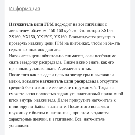
Информация
Натяжитель цепи ГРМ
подходит на все
питбайки
с
двигателем объемом 150-160 куб см. Это моторы ZS155,
ZS160, YX150, YX150E, YX160. Рекомендуется регулярно
проверять натяжку цепи ГРМ на питбайках, чтобы избежать
серьезных поломок двигателя.
Натяжитель цепи обязательно снимается, если необходимо
снять звездочку распредвала. Также важно знать, как его
правильно устанавливать. А делается это так.
После того как вы одели цепь на звезду грм и выставили
метки, возьмите
натяжитель цепи распредвала
открутите
средний болт и выньте его вместе с пружинкой. Тогда вы
сможете легко полностью задвинуть пластиковый прижимной
шток внутрь натяжителя. Далее прикрутите натяжитель к
цилиндру питбайка и затяните. После этого вставляем
пружинку с болтом в натяжитель, при этом раздаются
характерные щелчки, и затягиваем. Всё, натяжитель
установлен.