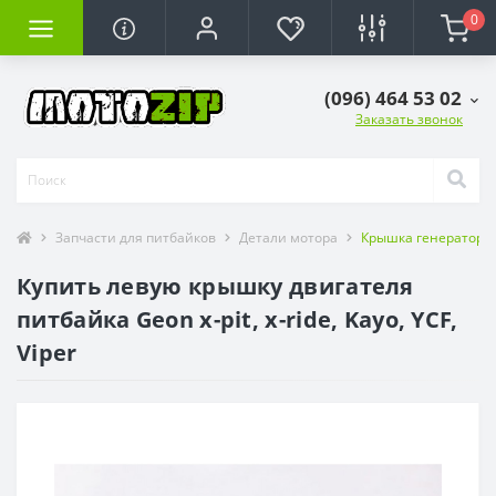
0
(096) 464 53 02
Заказать звонок
Запчасти для питбайков
Детали мотора
Крышка генератора 
Купить левую крышку двигателя
питбайка Geon x-pit, x-ride, Kayo, YCF,
Viper