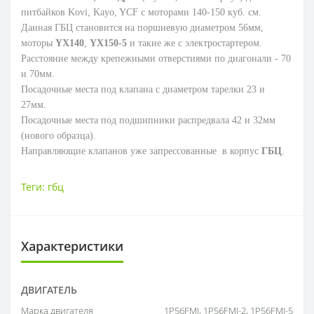
питбайков Kovi, Kayo, YCF с моторами 140-150 куб. см.
Данная ГБЦ становится на поршневую диаметром 56мм,
моторы
YX140
,
YX150-5
и такие же с электростартером.
Расстояние между крепежными отверстиями по диагонали - 70
и 70мм.
Посадочные места под клапана с диаметром тарелки 23 и
27мм.
Посадочные места под подшипники распредвала 42 и 32мм
(нового образца).
Направляющие клапанов уже запрессованные в корпус
ГБЦ
.
Теги:
гбц
Характеристики
ДВИГАТЕЛЬ
Марка двигателя
1P56FMJ, 1P56FMJ-2, 1P56FMJ-5