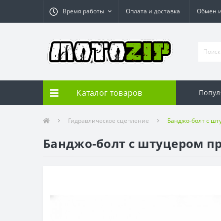
Время работы
Оплата и доставка
Обмен и
Каталог товаров
Попул
Гидравлическое сцепление
Банджо-болт с шт
Банджо-болт с штуцером п