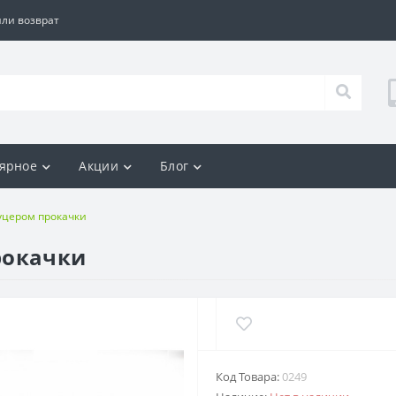
ли возврат
ярное
Акции
Блог
уцером прокачки
рокачки
Код Товара:
0249