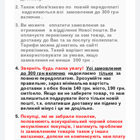
Також обов'язково по
повній передоплаті
надсилаються всі
замовлення до 300 грн
включно
.
Ви можете
сплатити замовлення за
отримання
в відділенні Нової пошти. Ви
оплачуєте перевізнику за сам товар, за
доставку до Вас та за послугу післяплати.
Тарифи можна дізнатись на сайті
перевізника. Такий варіант можна
використовувати за умови, якщо
замовлення не менше
300 грн
.
Зверніть будь ласка увагу!
Усі замовлення
до 300 грн включно
надсилаємо
тільки
за
повною передоплатою. Зрозумійте нас
правильно, зараз мінімальна вартість
доставки з обох боків 140 грн. місто, 190 грн.
смт/село. Якщо ви не заберете товар, то нам
залишиться подарувати його тільки новій
пошті, т.к. оплативши доставку ми підемо у
великий мінус і це не доцільно.
Покупці, які не забрали посилки,
поповнюють всеукраїнський чорний список
несумлінних покупців, і матимуть проблеми
із замовленням товарів також у інших
магазинах, допоки не компенсують нам плату