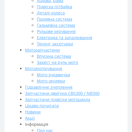
Ходова, рама
Підвіска пітбайка
Деталі колеса
Паливна система
Гальмівна система
Рульове керування
Електрика та запалювання
Тюнінг, аксесуари
Мотозапчастини
Впускна система
Захист на руль мото
Мотоекіпірування
Мото рукавички
Мото окуляри
Гідравлічне зчеплення
Запчастини двигуна CBS300 / NB300
Запчастини підвіски мотоцикла
Цікаво почитати
Новини
Акції
Інформація
Про нас